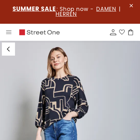
SUMMER SALE
: Shop now -
DAMEN
|
HERREN