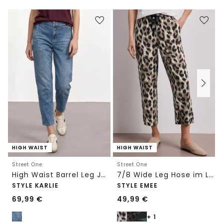
HIGH WAIST
HIGH WAIST
Street One
Street One
High Waist Barrel Leg Jeans im Loose Fit
7/8 Wide Leg Hose im Loose Fit mit Print
STYLE KARLIE
STYLE EMEE
69,99
€
49,99
€
+ 1