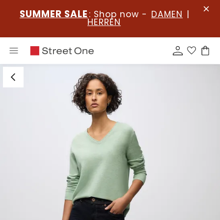
SUMMER SALE
: Shop now -
DAMEN
|
HERREN