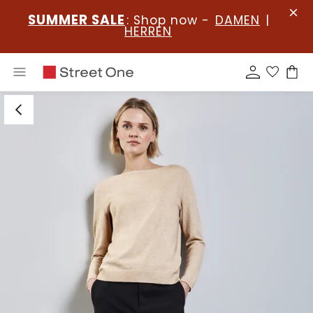
SUMMER SALE
: Shop now -
DAMEN
|
HERREN