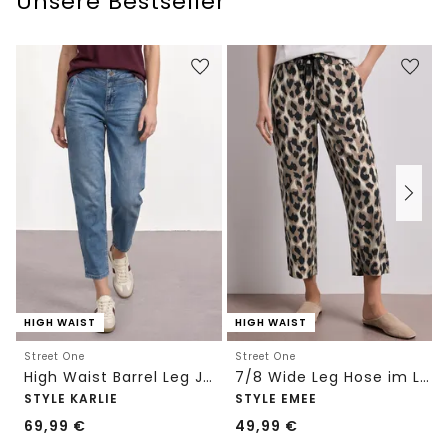
Unsere Bestseller
HIGH WAIST
HIGH WAIST
Street One
Street One
High Waist Barrel Leg Jeans im Loose Fit
7/8 Wide Leg Hose im Loose Fit mit Print
STYLE KARLIE
STYLE EMEE
69,99
€
49,99
€