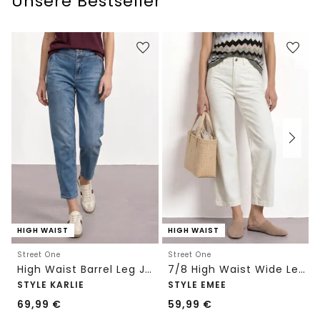
Unsere Bestseller
HIGH WAIST
HIGH WAIST
Street One
Street One
High Waist Barrel Leg Jeans im Loose Fit
7/8 High Waist Wide Leg Jeans im Loose Fit
STYLE KARLIE
STYLE EMEE
69,99
€
59,99
€