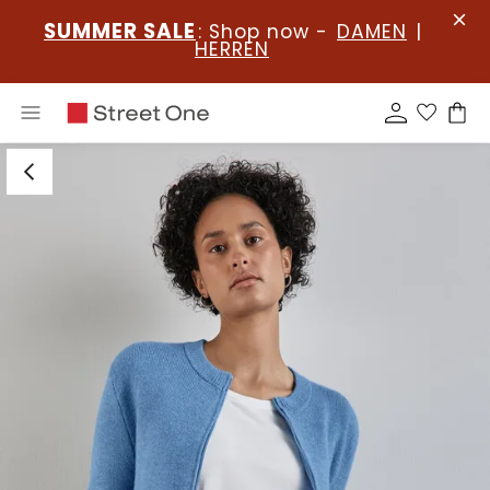
SUMMER SALE
: Shop now -
DAMEN
|
HERREN