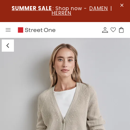
SUMMER SALE
: Shop now -
DAMEN
|
HERREN