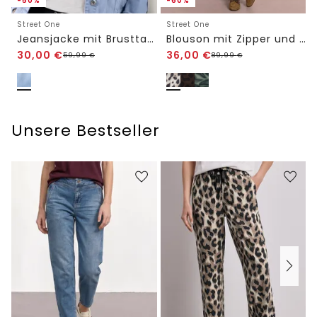
-50%
-60%
Street One
Street One
Jeansjacke mit Brusttaschen und Knöpfen
Blouson mit Zipper und Print
30,00
€
36,00
€
59,99
€
89,99
€
Unsere Bestseller