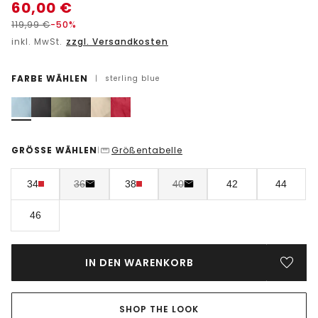
60,00
€
119,99
€
-50%
inkl. MwSt.
zzgl. Versandkosten
FARBE WÄHLEN
|
sterling blue
GRÖSSE WÄHLEN
Größentabelle
|
34
36
38
40
42
44
46
IN DEN WARENKORB
SHOP THE LOOK