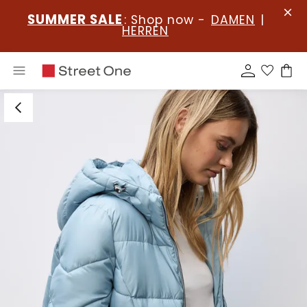
SUMMER SALE
: Shop now -
DAMEN
|
HERREN