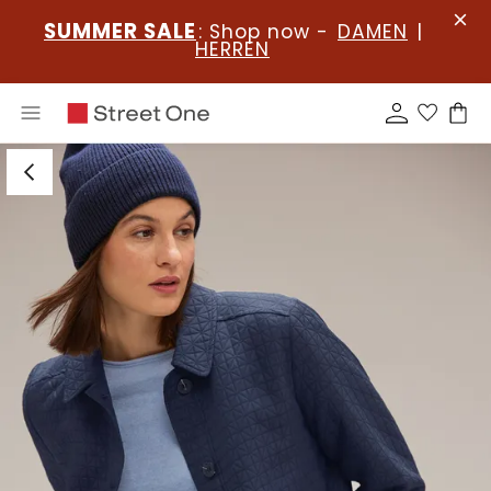
SUMMER SALE
: Shop now -
DAMEN
|
HERREN