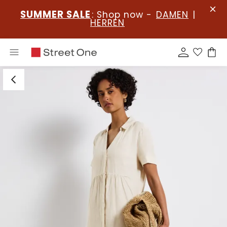
SUMMER SALE
: Shop now -
DAMEN
|
HERREN