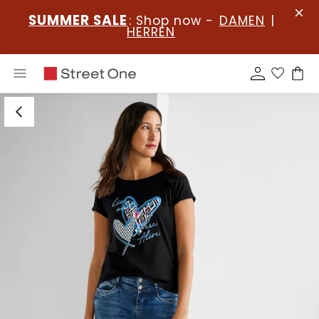
SUMMER SALE
: Shop now -
DAMEN
|
HERREN