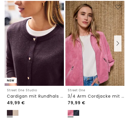
NEW
Street One Studio
Street One
Cardigan mit Rundhals und Knöpfen
3/4 Arm Cordjacke mit Hemdkragen
49,99
€
79,99
€