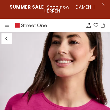
SUMMER SALE
: Shop now -
DAMEN
|
HERREN