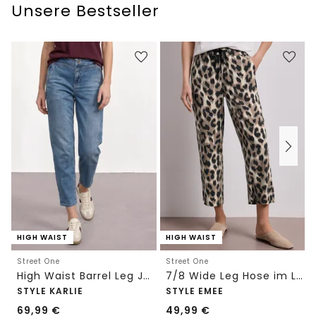
Unsere Bestseller
HIGH WAIST
HIGH WAIST
Street One
Street One
High Waist Barrel Leg Jeans im Loose Fit
7/8 Wide Leg Hose im Loose Fit mit Print
STYLE KARLIE
STYLE EMEE
69,99
€
49,99
€