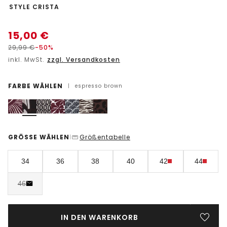
-
STYLE CRISTA
15,00
€
29,99
€
-50%
inkl. MwSt.
zzgl. Versandkosten
FARBE WÄHLEN
|
espresso brown
GRÖSSE WÄHLEN
Größentabelle
|
34
36
38
40
42
44
46
IN DEN WARENKORB