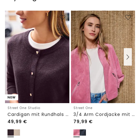
NEW
Street One Studio
Street One
Cardigan mit Rundhals und Knöpfen
3/4 Arm Cordjacke mit Hemdkragen
49,99
€
79,99
€