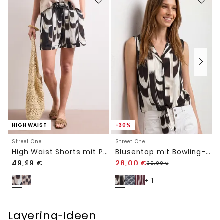
HIGH WAIST
-30%
Street One
Street One
High Waist Shorts mit Paperbag-Bund
Blusentop mit Bowling-Kragen und Knoten
49,99
€
28,00
€
39,99
€
+ 1
Layering‑Ideen