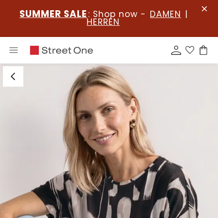
SUMMER SALE
: Shop now -
DAMEN
|
HERREN