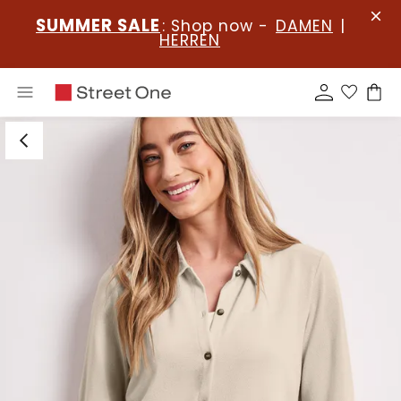
SUMMER SALE
: Shop now -
DAMEN
|
HERREN