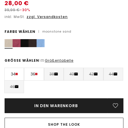
28,00
€
39,99
€
-30%
inkl. MwSt.
zzgl. Versandkosten
FARBE WÄHLEN
|
moonstone sand
GRÖSSE WÄHLEN
Größentabelle
|
34
36
38
40
42
44
46
IN DEN WARENKORB
SHOP THE LOOK