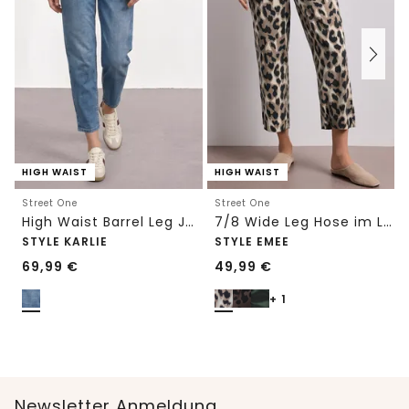
HIGH WAIST
HIGH WAIST
Street One
Street One
High Waist Barrel Leg Jeans im Loose Fit
7/8 Wide Leg Hose im Loose Fit mit Print
STYLE KARLIE
STYLE EMEE
69,99
€
49,99
€
+ 1
Newsletter Anmeldung