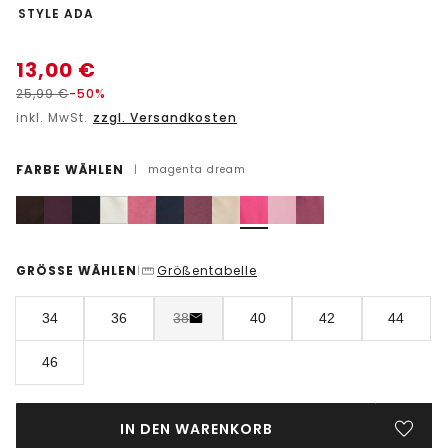
-
STYLE ADA
13,00
€
25,99
€
-50%
inkl. MwSt.
zzgl. Versandkosten
FARBE WÄHLEN
|
magenta dream
GRÖSSE WÄHLEN
Größentabelle
|
34
36
38
40
42
44
46
IN DEN WARENKORB