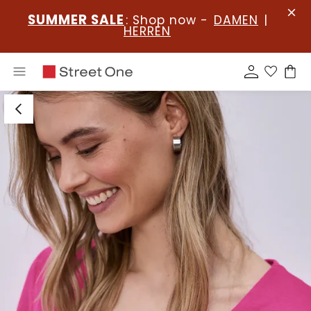
SUMMER SALE
: Shop now -
DAMEN
|
HERREN