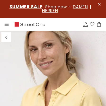
SUMMER SALE
: Shop now -
DAMEN
|
HERREN