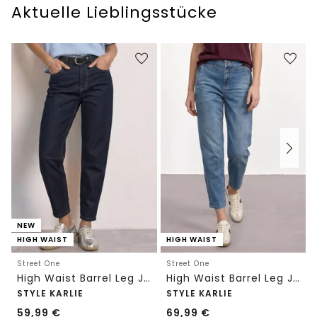
Aktuelle Lieblingsstücke
NEW
HIGH WAIST
HIGH WAIST
Street One
Street One
High Waist Barrel Leg Jeans im Loose Fit
High Waist Barrel Leg Jeans im Loose Fit
STYLE KARLIE
STYLE KARLIE
59,99
€
69,99
€