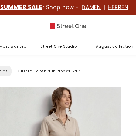
SUMMER SALE
: Shop now -
DAMEN
|
HERREN
Most wanted
Street One Studio
August collection
hirts
Kurzarm Poloshirt in Rippstruktur