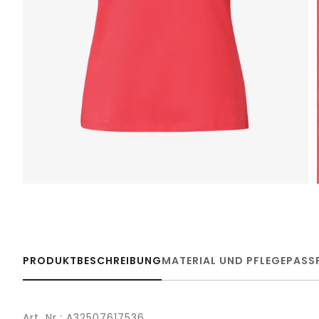
PRODUKTBESCHREIBUNG
MATERIAL UND PFLEGE
PASS
Art. Nr.: A32507617536