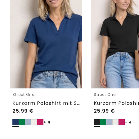
Street One
Street One
Kurzarm Poloshirt mit Split Neck
25,99
€
25,99
€
+ 4
+ 4