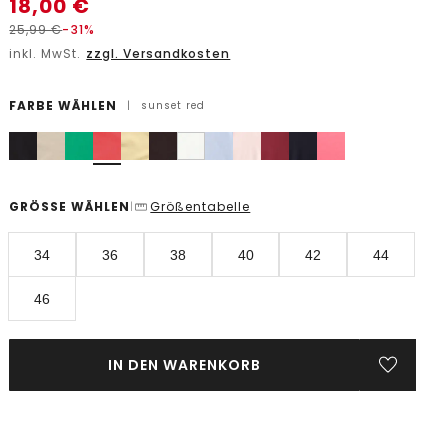
18,00
€
25,99
€
-31%
inkl. MwSt.
zzgl. Versandkosten
FARBE WÄHLEN
|
sunset red
GRÖSSE WÄHLEN
Größentabelle
|
34
36
38
40
42
44
46
IN DEN WARENKORB