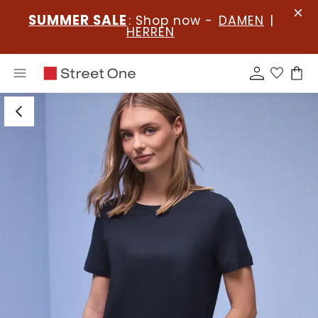
SUMMER SALE
: Shop now -
DAMEN
|
HERREN