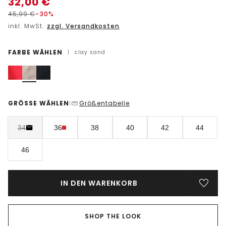
32,00
€
45,99
€
-30%
inkl. MwSt.
zzgl. Versandkosten
FARBE WÄHLEN
|
clay sand
GRÖSSE WÄHLEN
Größentabelle
|
34
36
38
40
42
44
46
IN DEN WARENKORB
SHOP THE LOOK