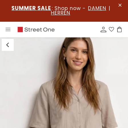
SUMMER SALE
: Shop now -
DAMEN
|
HERREN