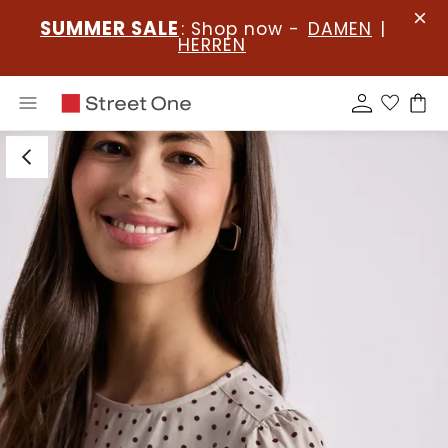
SUMMER SALE
: Shop now -
DAMEN
|
HERREN