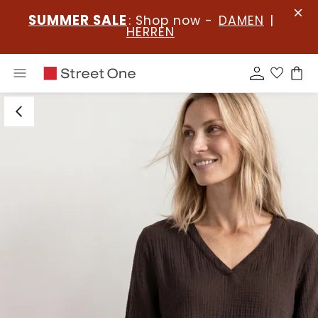
SUMMER SALE
: Shop now -
DAMEN
|
HERREN