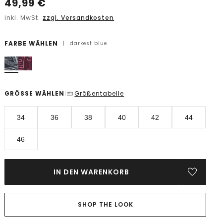
49,99
€
inkl. MwSt.
zzgl. Versandkosten
FARBE WÄHLEN
|
darkest blue
GRÖSSE WÄHLEN
Größentabelle
|
34
36
38
40
42
44
46
IN DEN WARENKORB
SHOP THE LOOK