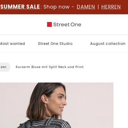
SUMMER SALE
: Shop now -
DAMEN
|
HERREN
Most wanted
Street One Studio
August collection
usen
Kurzarm Bluse mit Split Neck und Print