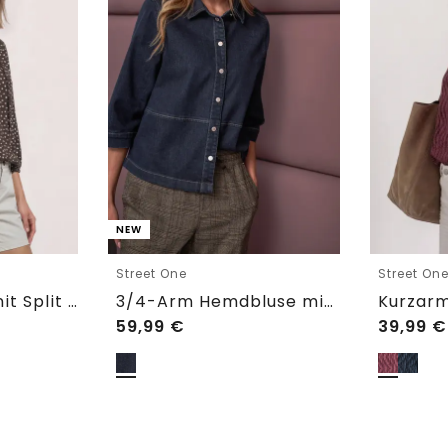
NEW
Street One
Street On
3/4-Arm Bluse mit Split Neck und Bändern
3/4-Arm Hemdbluse mit Knopfleiste
59,99
€
39,99
€