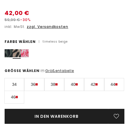
42,00
€
59,99
€
-30%
inkl. MwSt.
zzgl. Versandkosten
FARBE WÄHLEN
|
timeless beige
GRÖSSE WÄHLEN
Größentabelle
|
34
36
38
40
42
44
46
IN DEN WARENKORB