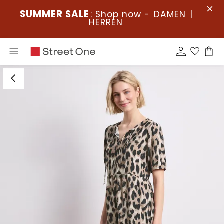
SUMMER SALE
: Shop now -
DAMEN
|
HERREN