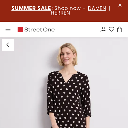
SUMMER SALE
: Shop now -
DAMEN
|
HERREN