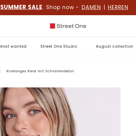
SUMMER SALE
: Shop now -
DAMEN
|
HERREN
Most wanted
Street One Studio
August collection
Knielanges Kleid mit Schnallendetail