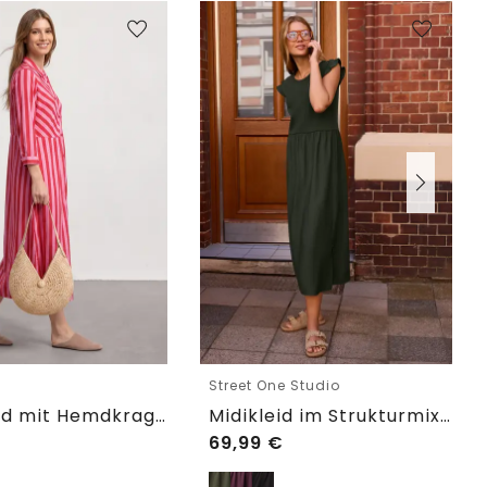
e
Street One Studio
Maxikleid mit Hemdkragen und Print
Midikleid im Strukturmix mit Rundhals
69,99
€