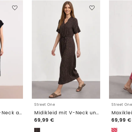
Street One
Street On
Midi-Kleid mit V-Neck aus Spitze
Midikleid mit V-Neck und Leo-Print
69,99
€
69,99
€