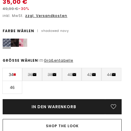
35,00
€
49,99
€
-30%
inkl. MwSt.
zzgl. Versandkosten
FARBE WÄHLEN
|
shadowed navy
GRÖSSE WÄHLEN
Größentabelle
|
34
36
38
40
42
44
46
IN DEN WARENKORB
SHOP THE LOOK