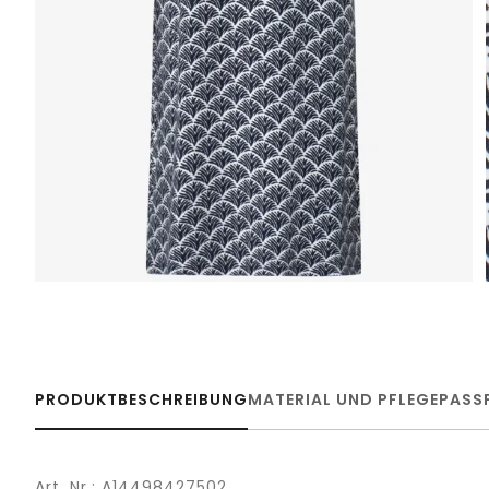
PRODUKTBESCHREIBUNG
MATERIAL UND PFLEGE
PASS
Art. Nr.: A14498427502