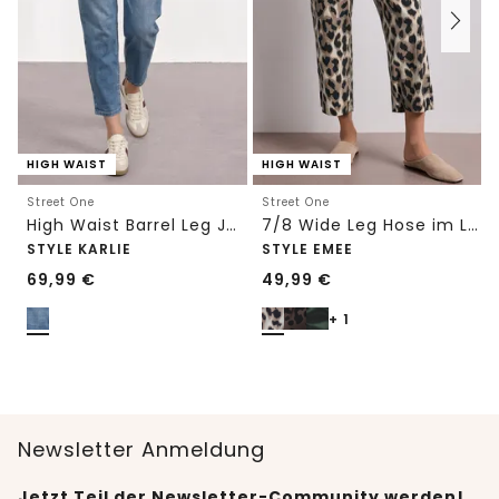
HIGH WAIST
HIGH WAIST
Street One
Street One
High Waist Barrel Leg Jeans im Loose Fit
7/8 Wide Leg Hose im Loose Fit mit Print
STYLE KARLIE
STYLE EMEE
69,99
€
49,99
€
+ 1
Newsletter Anmeldung
Jetzt Teil der Newsletter-Community werden!