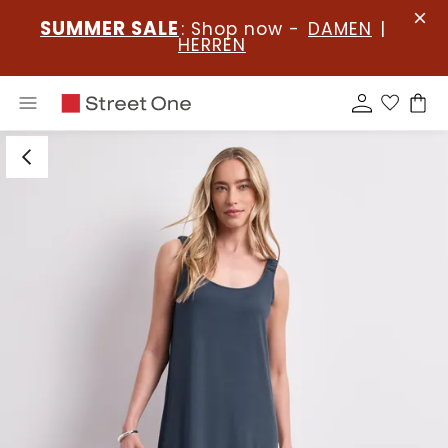
SUMMER SALE
: Shop now -
DAMEN
|
HERREN