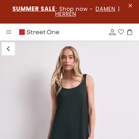
SUMMER SALE
: Shop now -
DAMEN
|
HERREN