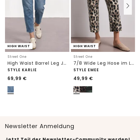
HIGH WAIST
HIGH WAIST
Street One
Street One
High Waist Barrel Leg Jeans im Loose Fit
7/8 Wide Leg Hose im Loose Fit mit Print
STYLE KARLIE
STYLE EMEE
69,99
€
49,99
€
Newsletter Anmeldung
Jetzt Teil der Newsletter-Community werden!