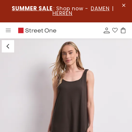
SUMMER SALE
: Shop now -
DAMEN
|
HERREN