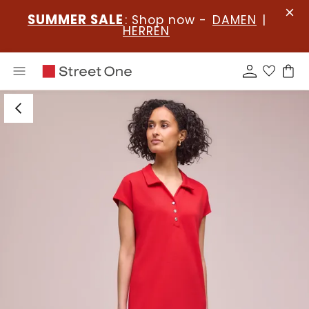
SUMMER SALE
: Shop now -
DAMEN
|
HERREN