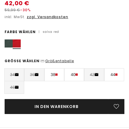
42,00
€
59,99
€
-30%
inkl. MwSt.
zzgl. Versandkosten
FARBE WÄHLEN
|
salsa red
GRÖSSE WÄHLEN
Größentabelle
|
34
36
38
40
42
44
46
IN DEN WARENKORB