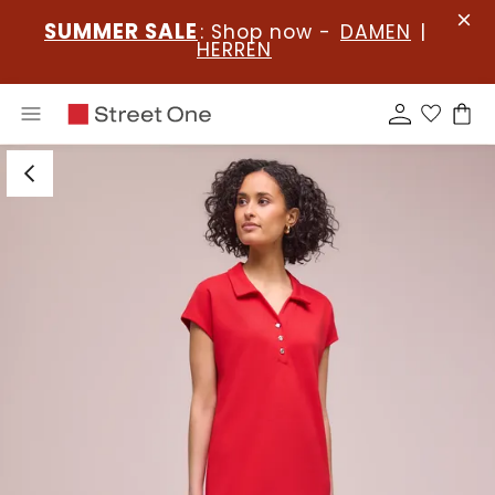
SUMMER SALE
: Shop now -
DAMEN
|
HERREN