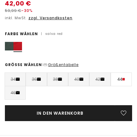
42,00
€
59,99
€
-30%
inkl. MwSt.
zzgl. Versandkosten
FARBE WÄHLEN
|
salsa red
GRÖSSE WÄHLEN
Größentabelle
|
34
36
38
40
42
44
46
IN DEN WARENKORB