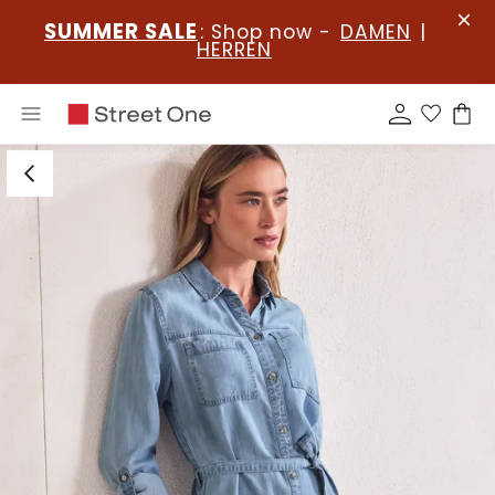
SUMMER SALE
: Shop now -
DAMEN
|
HERREN