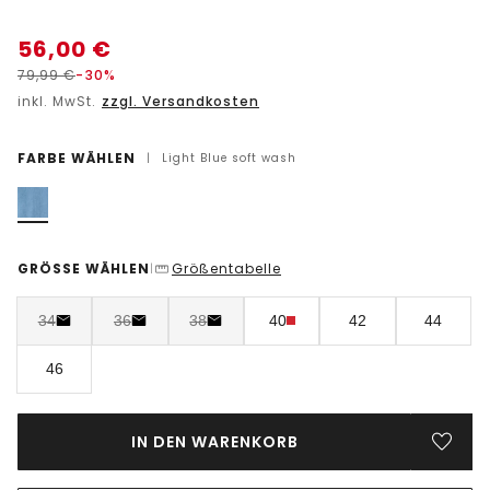
56,00
€
79,99
€
-30%
inkl. MwSt.
zzgl. Versandkosten
FARBE WÄHLEN
|
Light Blue soft wash
GRÖSSE WÄHLEN
Größentabelle
|
34
36
38
40
42
44
46
IN DEN WARENKORB