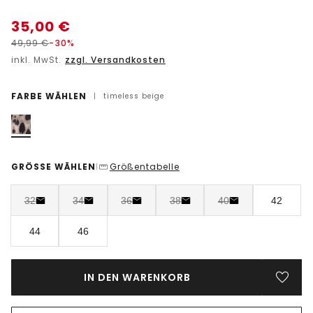
35,00
€
49,99
€
-30%
inkl. MwSt.
zzgl. Versandkosten
FARBE WÄHLEN
|
timeless beige
GRÖSSE WÄHLEN
Größentabelle
|
32
34
36
38
40
42
44
46
IN DEN WARENKORB