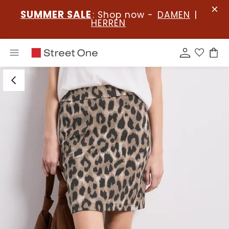
SUMMER SALE
: Shop now -
DAMEN
|
HERREN