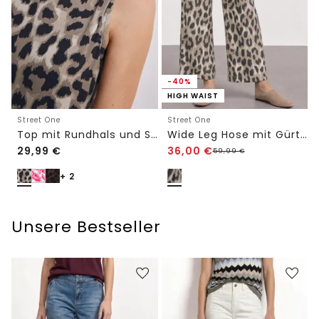
-40%
HIGH WAIST
Street One
Street One
Top mit Rundhals und Schulterdetail
Wide Leg Hose mit Gürtel und Leo-Print
29,99
€
36,00
€
59,99
€
+ 2
Unsere Bestseller