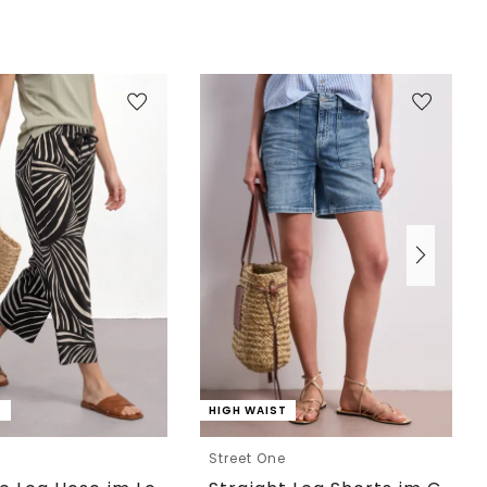
T
HIGH WAIST
e
Street One