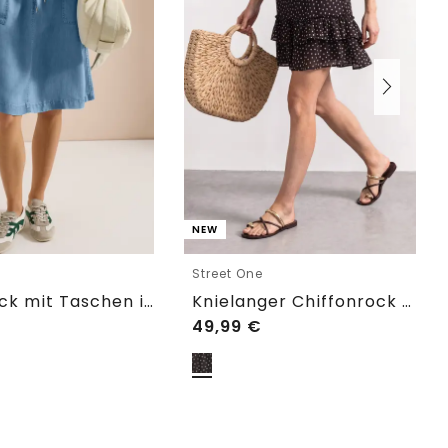
NEW
Street One
Midi-Rock mit Taschen in Denim-Optik
Knielanger Chiffonrock mit Print
49,99
€