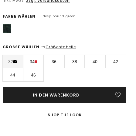
inkl. MwSt.
zzgl. Versandkosten
FARBE WÄHLEN
|
deep bound green
GRÖSSE WÄHLEN
Größentabelle
|
32
34
36
38
40
42
44
46
IN DEN WARENKORB
SHOP THE LOOK