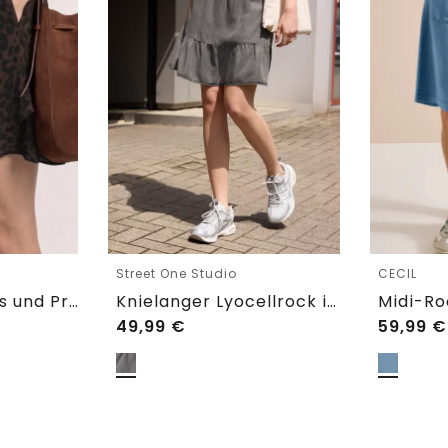
Street One Studio
CECIL
Skort mit Volants und Print
Knielanger Lyocellrock im Washed-Look
49,99
€
59,99
€