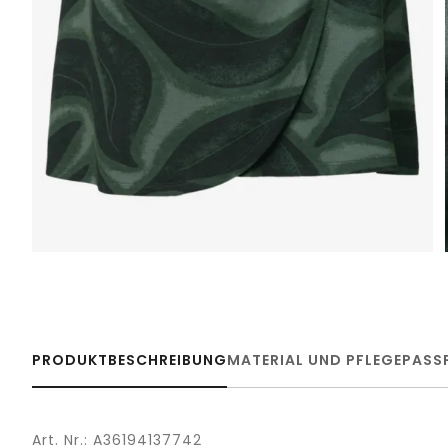
PRODUKTBESCHREIBUNG
MATERIAL UND PFLEGE
PASS
Art. Nr.: A36194137742