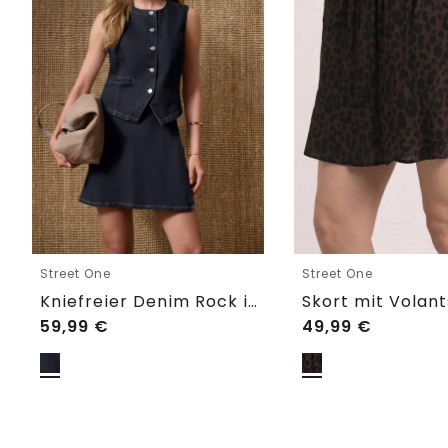
Street One
Street One
Kniefreier Denim Rock in Wickeloptik
59,99
€
49,99
€