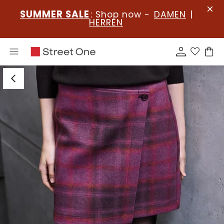
SUMMER SALE
: Shop now -
DAMEN
|
HERREN