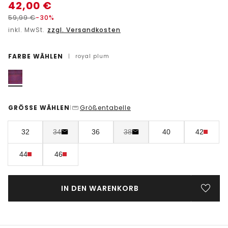
42,00
€
59,99
€
-30%
inkl. MwSt.
zzgl. Versandkosten
FARBE WÄHLEN
|
royal plum
GRÖSSE WÄHLEN
Größentabelle
|
32
34
36
38
40
42
44
46
IN DEN WARENKORB