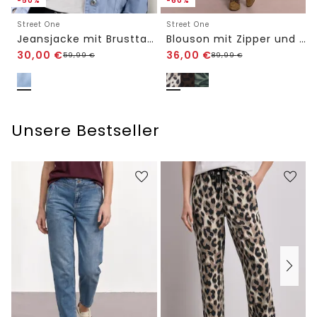
-50%
-60%
Street One
Street One
Jeansjacke mit Brusttaschen und Knöpfen
Blouson mit Zipper und Print
30,00
€
36,00
€
59,99
€
89,99
€
Unsere Bestseller