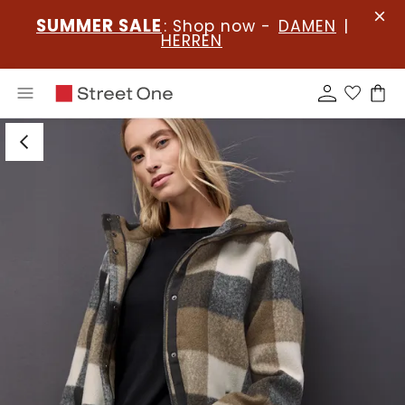
SUMMER SALE
: Shop now -
DAMEN
|
HERREN