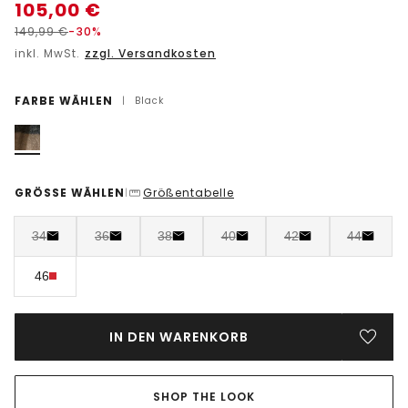
105,00
€
149,99
€
-30%
inkl. MwSt.
zzgl. Versandkosten
FARBE WÄHLEN
|
Black
GRÖSSE WÄHLEN
Größentabelle
|
34
36
38
40
42
44
46
IN DEN WARENKORB
SHOP THE LOOK