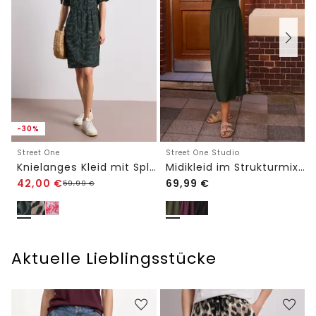
-30%
Street One
Street One Studio
Knielanges Kleid mit Split Neck und Print
Midikleid im Strukturmix mit Rundhals
42,00
€
69,99
€
59,99
€
Aktuelle Lieblingsstücke