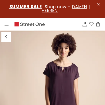
SUMMER SALE
: Shop now -
DAMEN
|
HERREN