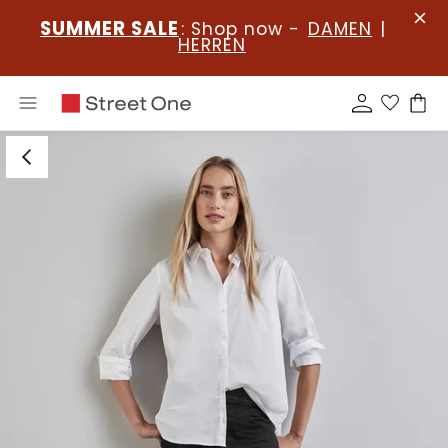
SUMMER SALE
: Shop now -
DAMEN
|
HERREN