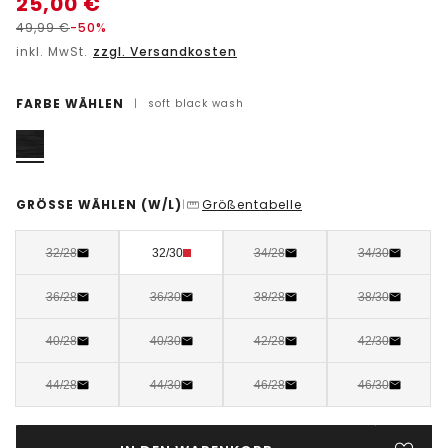
25,00
€
49,99
€
-50%
inkl. MwSt.
zzgl. Versandkosten
FARBE WÄHLEN
|
soft black wash
GRÖSSE WÄHLEN
(W/L)
Größentabelle
|
32/28
32/30
34/28
34/30
36/28
36/30
38/28
38/30
40/28
40/30
42/28
42/30
44/28
44/30
46/28
46/30