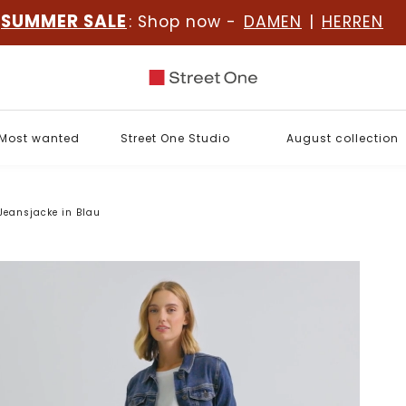
SUMMER SALE
: Shop now -
DAMEN
|
HERREN
Most wanted
Street One Studio
August collection
Jeansjacke in Blau