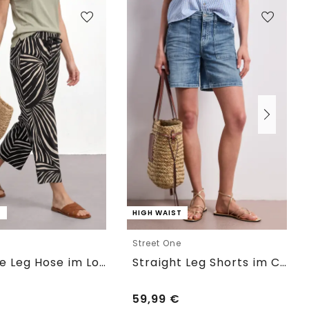
T
HIGH WAIST
e
Street One
7/8 Wide Leg Hose im Loose Fit
Straight Leg Shorts im Casual Fit
59,99
€