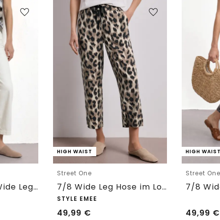
HIGH WAIST
HIGH WAIS
Street One
Street On
7/8 High Waist Wide Leg Jeans im Loose Fit
7/8 Wide Leg Hose im Loose Fit mit Print
STYLE EMEE
49,99
€
49,99
€