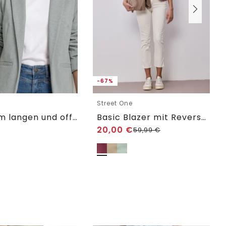
-67%
e
Street One
Blazer im langen und offenen Schnitt
Basic Blazer mit Reverskragen
20,00
€
59,99
€