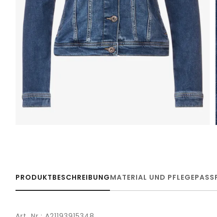
PRODUKTBESCHREIBUNG
MATERIAL UND PFLEGE
PASS
Art. Nr.: A21193915348