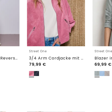
Street One
Street On
Basic Blazer mit Reverskragen
3/4 Arm Cordjacke mit Hemdkragen
79,99
€
69,99
€