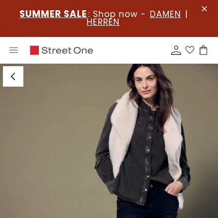
SUMMER SALE
: Shop now -
DAMEN
|
HERREN