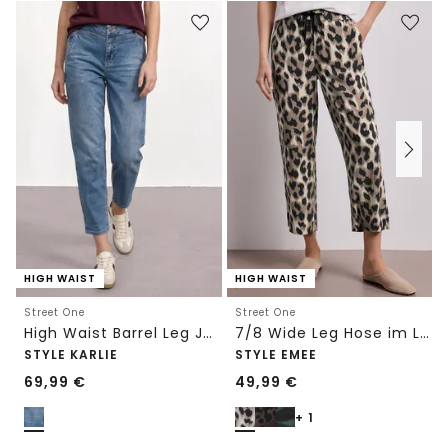
HIGH WAIST
HIGH WAIST
Street One
Street One
High Waist Barrel Leg Jeans im Loose Fit
7/8 Wide Leg Hose im Loose Fit mit Print
STYLE KARLIE
STYLE EMEE
69,99
€
49,99
€
+ 1