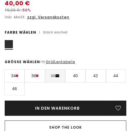
40,00
€
79,99
€
-50%
inkl. MwSt.
zzgl. Versandkosten
FARBE WÄHLEN
|
black washed
GRÖSSE WÄHLEN
Größentabelle
|
34
36
38
40
42
44
46
IN DEN WARENKORB
SHOP THE LOOK