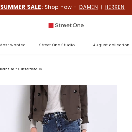
SUMMER SALE
: Shop now -
DAMEN
|
HERREN
Most wanted
Street One Studio
August collection
Jeans mit Glitzerdetails