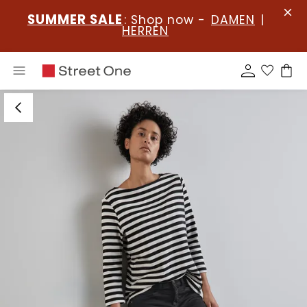
SUMMER SALE
: Shop now -
DAMEN
|
HERREN