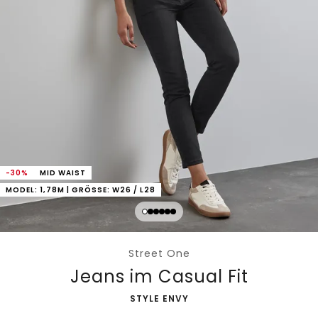
-30%
MID WAIST
MODEL: 1,78M | GRÖSSE: W26 / L28
Street One
Jeans im Casual Fit
-
STYLE ENVY