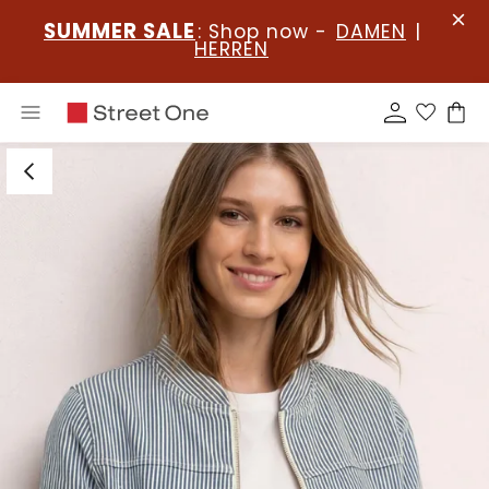
SUMMER SALE
: Shop now -
DAMEN
|
HERREN