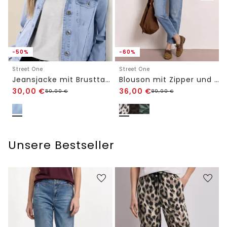
-50%
-60%
Street One
Street One
Jeansjacke mit Brusttaschen und Knöpfen
Blouson mit Zipper und Print
30,00
€
36,00
€
59,99
€
89,99
€
Unsere Bestseller