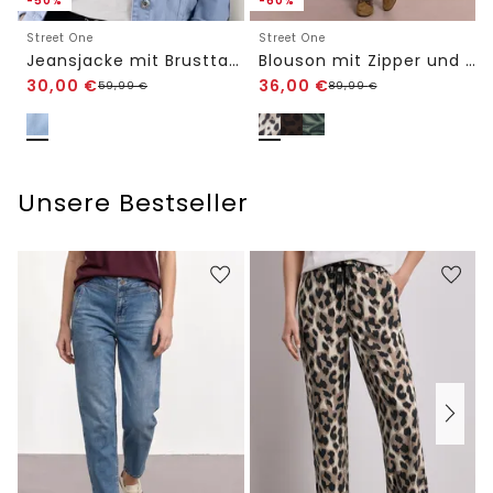
-50%
-60%
Street One
Street One
Jeansjacke mit Brusttaschen und Knöpfen
Blouson mit Zipper und Print
30,00
€
36,00
€
59,99
€
89,99
€
Unsere Bestseller