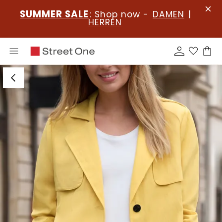
SUMMER SALE
: Shop now -
DAMEN
|
HERREN