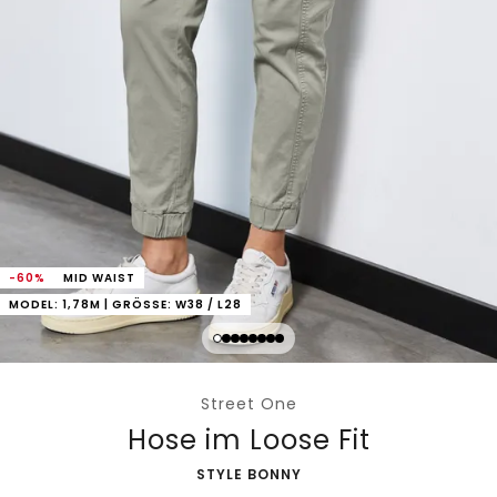
-60%
MID WAIST
MODEL: 1,78M | GRÖSSE: W38 / L28
Street One
Hose im Loose Fit
-
STYLE BONNY