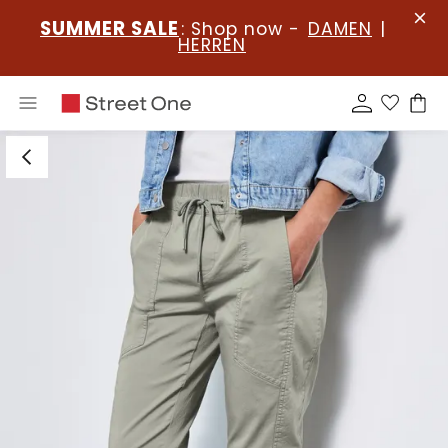
SUMMER SALE
: Shop now -
DAMEN
|
HERREN