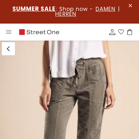
SUMMER SALE
: Shop now -
DAMEN
|
HERREN