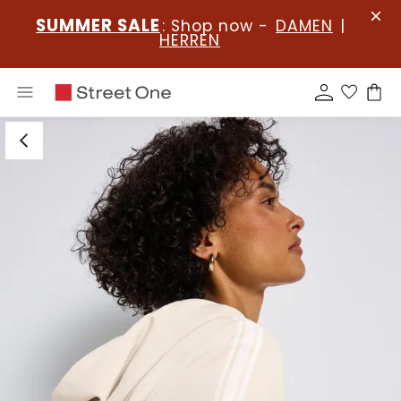
SUMMER SALE
: Shop now -
DAMEN
|
HERREN