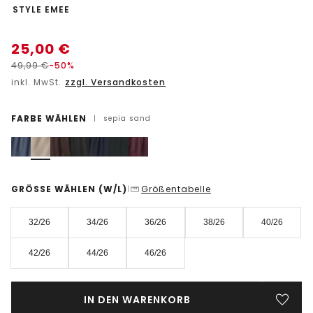
-
STYLE EMEE
25,00
€
49,99
€
-50%
inkl. MwSt.
zzgl. Versandkosten
FARBE WÄHLEN
|
sepia sand
GRÖSSE WÄHLEN
(W/L)
Größentabelle
|
32/26
34/26
36/26
38/26
40/26
42/26
44/26
46/26
IN DEN WARENKORB