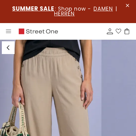
SUMMER SALE
: Shop now -
DAMEN
|
HERREN