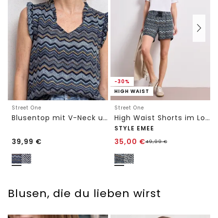
-30%
HIGH WAIST
Street One
Street One
Blusentop mit V-Neck und Rüschen
High Waist Shorts im Loose Fit mit Print
STYLE EMEE
39,99
€
35,00
€
49,99
€
Blusen, die du lieben wirst