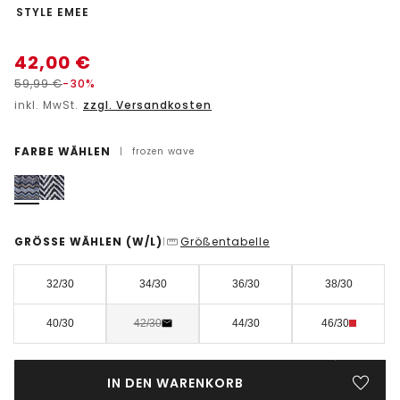
-
STYLE EMEE
42,00
€
59,99
€
-30%
inkl. MwSt.
zzgl. Versandkosten
FARBE WÄHLEN
|
frozen wave
GRÖSSE WÄHLEN
(W/L)
Größentabelle
|
32/30
34/30
36/30
38/30
40/30
42/30
44/30
46/30
IN DEN WARENKORB