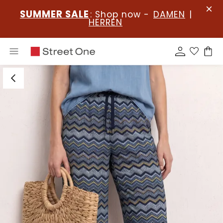
SUMMER SALE
: Shop now -
DAMEN
|
HERREN