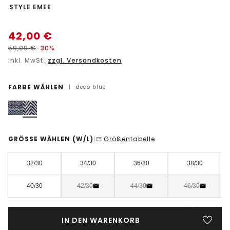
-
STYLE EMEE
42,00
€
59,99
€
-30%
inkl. MwSt.
zzgl. Versandkosten
FARBE WÄHLEN
|
deep blue
GRÖSSE WÄHLEN
(W/L)
Größentabelle
|
32/30
34/30
36/30
38/30
40/30
42/30
44/30
46/30
IN DEN WARENKORB