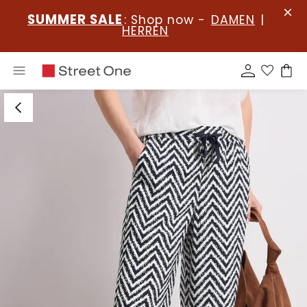
SUMMER SALE
: Shop now -
DAMEN
|
HERREN