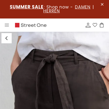
SUMMER SALE
: Shop now -
DAMEN
|
HERREN