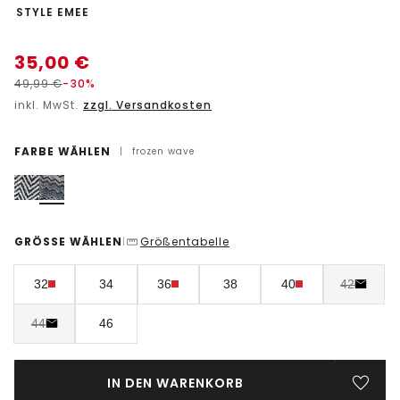
-
STYLE EMEE
35,00
€
49,99
€
-30%
inkl. MwSt.
zzgl. Versandkosten
FARBE WÄHLEN
|
frozen wave
GRÖSSE WÄHLEN
Größentabelle
|
32
34
36
38
40
42
44
46
IN DEN WARENKORB