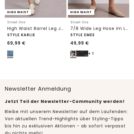
HIGH WAIST
HIGH WAIST
Street One
Street One
High Waist Barrel Leg Jeans im Loose Fit
7/8 Wide Leg Hose im Loose Fit mit Print
STYLE KARLIE
STYLE EMEE
69,99
€
49,99
€
+ 1
Newsletter Anmeldung
Jetzt Teil der Newsletter-Community werden!
Bleibe mit unserem Newsletter auf dem Laufenden:
Von aktuellen Trend-Highlights über Styling-Tipps
bis hin zu exklusiven Aktionen - ab sofort verpasst
du nichts mehr!