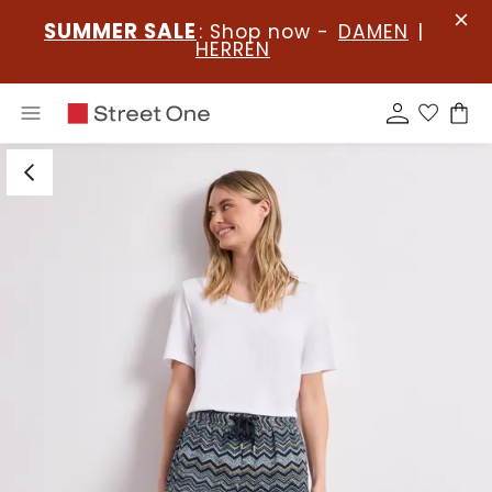
SUMMER SALE
: Shop now -
DAMEN
|
HERREN