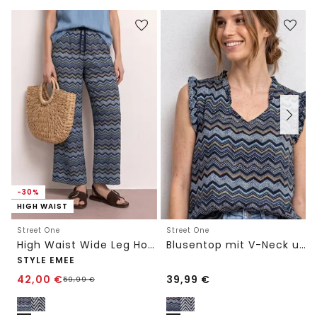
-30%
HIGH WAIST
Street One
Street One
High Waist Wide Leg Hose im Loose Fit
Blusentop mit V-Neck und Rüschen
STYLE EMEE
42,00
€
39,99
€
59,99
€