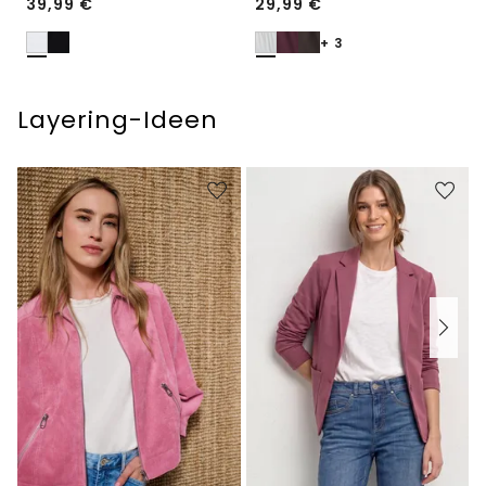
39,99
€
29,99
€
+ 3
Layering-Ideen