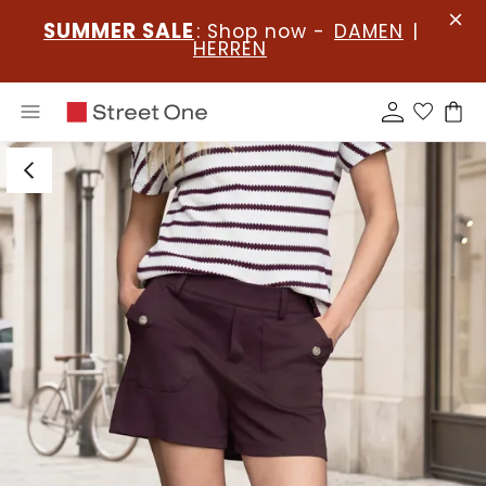
SUMMER SALE
: Shop now -
DAMEN
|
HERREN