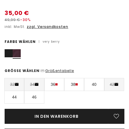
35,00
€
49,99
€
-30%
inkl. MwSt.
zzgl. Versandkosten
FARBE WÄHLEN
|
very berry
GRÖSSE WÄHLEN
Größentabelle
|
32
34
36
38
40
42
44
46
IN DEN WARENKORB